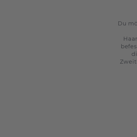
Du möc
Haar
befes
d
Zweit