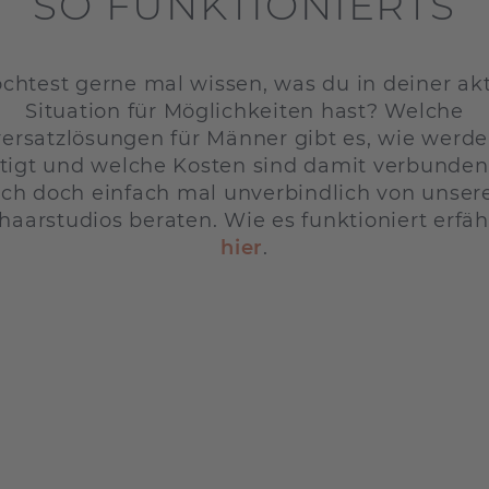
SO FUNKTIONIERTS
Männ
bombe
das Ha
EUR
b
schwe
Qualit
natür
techni
htest gerne mal wissen, was du in deiner ak
Haarte
Koste
Sport
Situation für Möglichkeiten hast? Welche
liegt 
Haart
gehen 
ersatzlösungen für Männer gibt es, wie werde
günsti
preisl
tigt und welche Kosten sind damit verbunden
manch
Haart
ich doch einfach mal unverbindlich von unser
tragen
Thema
haarstudios beraten. Wie es funktioniert erfäh
hier
.
hier
.
Leben
Keine
Kunst
ein k
hat d
medizi
Leben
wenig
Schni
kurzer
ca.
6 
Ein H
Mögli